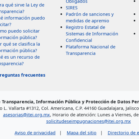
Obligados
ra qué sirve la Ley de
SIRES
nsparencia?
Padrón de sanciones y
é información puedo
medidas de apremio
citar?
Registro Estatal de
mo puedo solicitar
Sistemas de Información
ormación pública?
Confidencial
r qué se clasifica la
Plataforma Nacional de
ormación pública?
Transparencia
é es un recurso de
nsparencia?
reguntas frecuentes
e Transparencia, Información Pública y Protección de Datos Per
o L. Vallarta #1312, Col. Americana, C.P. 44160 Guadalajara, Jalisco
asesorias@itei.org.mx
, Horario de atención: Lunes a Viernes, de 
solicitudeseimpugnaciones@itei.org.mx
Aviso de privacidad
|
Mapa del sitio
|
Directorio de 