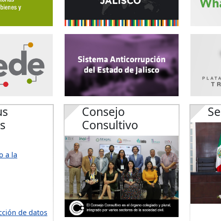
us
Consejo
Se
s
Consultivo
 a la
cción de datos