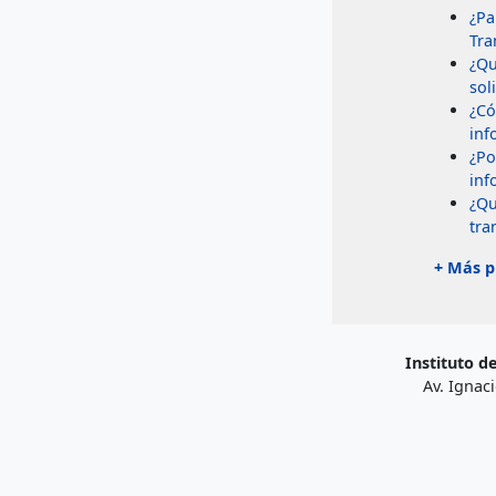
¿Pa
Tra
¿Qu
soli
¿Có
inf
¿Po
inf
¿Qu
tra
+ Más p
Instituto d
Av. Ignaci