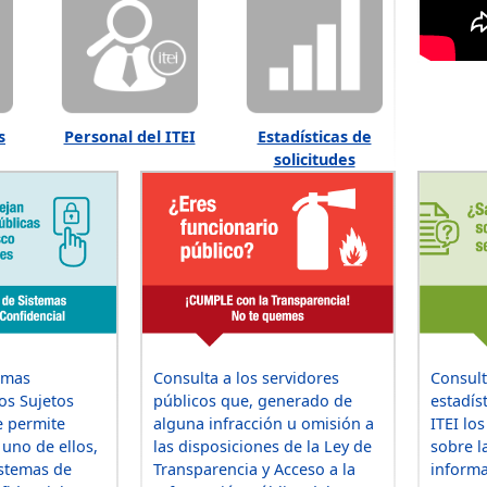
s
Personal del ITEI
Estadísticas de
solicitudes
emas
Consulta a los servidores
Consult
os Sujetos
públicos que, generado de
estadís
e permite
alguna infracción u omisión a
ITEI lo
uno de ellos,
las disposiciones de la Ley de
sobre l
istemas de
Transparencia y Acceso a la
informa