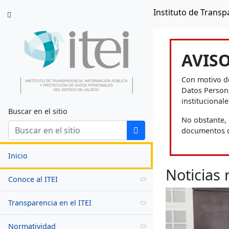
Instituto de Transp
Saltar al contenido
AVIS
Con motivo de
Datos Persona
institucionale
Buscar en el sitio
No obstante, 
documentos de
Inicio
Noticias 
Conoce al ITEI
Transparencia en el ITEI
Normatividad