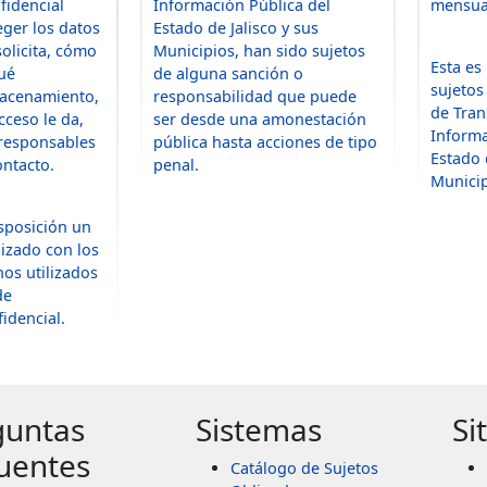
fidencial
Información Pública del
mensua
ger los datos
Estado de Jalisco y sus
olicita, cómo
Municipios, han sido sujetos
Esta es
ué
de alguna sanción o
sujetos
macenamiento,
responsabilidad que puede
de Tran
cceso le da,
ser desde una amonestación
Informa
 responsables
pública hasta acciones de tipo
Estado 
ontacto.
penal.
Municip
sposición un
lizado con los
nos utilizados
de
idencial.
guntas
Sistemas
Si
uentes
Catálogo de Sujetos